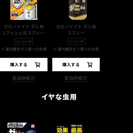
ゼロノナイト ダニ用
ゼロノナイト ダニ用
1プッシュ式スプレー
スプレー
ダニよけ剤
ダニよけ剤
※
屋内塵性ダニ類への効果
※
屋内塵性ダニ類への効果
購入する
購入する
製品詳細
製品詳細
イヤな虫用
手軽に駆除&予防
徹底駆除
＊4
したいとき
したいとき