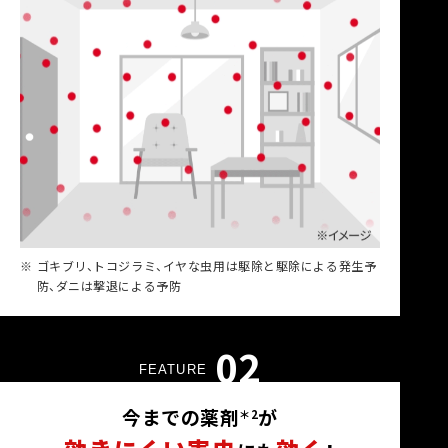
※
ゴキブリ、トコジラミ、イヤな虫用は駆除と駆除による発生予
防、ダニは撃退による予防
02
FEATURE
今までの薬剤
が
＊2