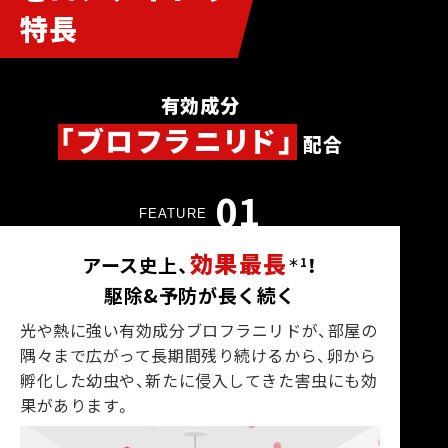
特長
有効成分
「ブロフラニリド」
配合
01
FEATURE
効果最長
アース史上、
！
＊1
駆除&予防が長く続く
光や熱に強い有効成分ブロフラニリドが、部屋の
隅々まで広がって長期間残り続けるから、卵から
孵化した幼虫や、新たに侵入してきた害虫にも効
果があります。