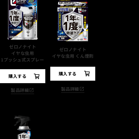
ゼロノナイト
ゼロノナイト
イヤな虫用
イヤな虫用 くん煙剤
1プッシュ式スプレー
購入する
購入する
製品詳細
製品詳細
速効駆除
したいとき