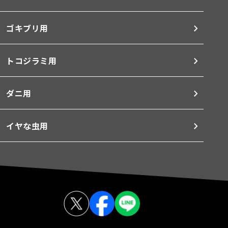
ゴキブリ用
トコジラミ用
ダニ用
イヤな虫用