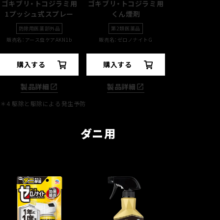
ゴキブリ・トコジラミ用
ゴキブリ・トコジラミ用
1プッシュ式スプレー
くん煙剤
防除用医薬部外品
第2類医薬品
販売名：アース虫ケアAKN1b
販売名：ゼロノナイトG
購入する
購入する
製品詳細
製品詳細
＊4
駆除と駆除による発生予防
ダニ用
手軽に、部屋中まるご
布製品のダニを
と撃退したいとき
撃退したいとき